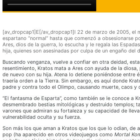
[av_dropcap1]E[/av_dropcap1]
l 22 de marzo de 2005, el m
espartano “normal” hasta que comenzó a obsesionarse por 
Ares, dios de la guerra, lo escucha y le regala las Espad
hija, quienes son asesinadas por culpa de un engaño del d
Buscando venganza, vuelve a confiar en otra deidad, esta
resentimiento, Kratos mata a Ares con ayuda de la diosa, p
de nuevo con su hija. Atena lo detiene poniéndose entre él
traería orden a la Tierra. Sin embargo, es aquí donde Krat
padre y contra todo el Olimpo, causando muerte, caos y 
“El fantasma de Esparta”, como también se le conoce a Kra
desmembrado bestias mitológicas y destruido templos; ta
varones que admiran su fortaleza y su capacidad de lleva
vulnerabilidad oculta y su fuerza.
Son más los que aman a Kratos que los que lo odian, de a
pop (ha aparecido en otros videojuegos como
Mortal Ko