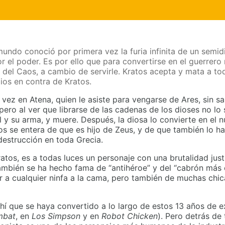
undo conoció por primera vez la furia infinita de un semid
el poder. Es por ello que para convertirse en el guerrero 
as del Caos, a cambio de servirle. Kratos acepta y mata a t
ios en contra de Kratos.
 vez en Atena, quien le asiste para vengarse de Ares, sin 
ero al ver que librarse de las cadenas de los dioses no lo s
 y su arma, y muere. Después, la diosa lo convierte en el n
os se entera de que es hijo de Zeus, y de que también lo ha
destrucción en toda Grecia.
tos, es a todas luces un personaje con una brutalidad just
mbién se ha hecho fama de “antihéroe” y del “cabrón más 
r a cualquier ninfa a la cama, pero también de muchas chic
hí que se haya convertido a lo largo de estos 13 años de e
mbat
, en
Los Simpson
y en
Robot Chicken
). Pero detrás de t