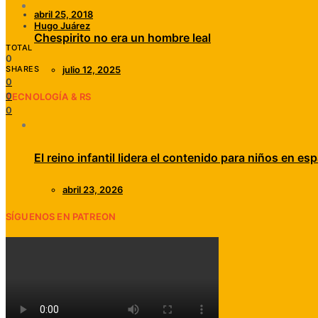
abril 25, 2018
Hugo Juárez
Chespirito no era un hombre leal
TOTAL
0
SHARES
julio 12, 2025
0
0
TECNOLOGÍA & RS
0
El reino infantil lidera el contenido para niños en esp
abril 23, 2026
SÍGUENOS EN PATREON