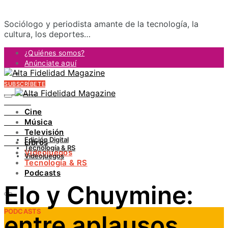
Sociólogo y periodista amante de la tecnología, la
cultura, los deportes…
¿Quiénes somos?
Anúnciate aquí
Contacto
SUBSCRÍBETE
FACEBOOK
TWITTER
Cine
INSTAGRAM
Música
PINTEREST
Televisión
YOUTUBE
Edición Digital
Libros
LINKEDIN
Tecnología & RS
Videojuegos
Videojuegos
Tecnología & RS
Podcasts
Elo y Chuymine:
PODCASTS
entre aplausos,