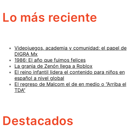
Lo más reciente
Videojuegos, academia y comunidad: el papel de
DIGRA Mx
1986: El año que fuimos felices
La granja de Zenón llega a Roblox
El reino infantil lidera el contenido para niños en
español a nivel global
El regreso de Malcom el de en medio o “Arriba el
TDA”
Destacados