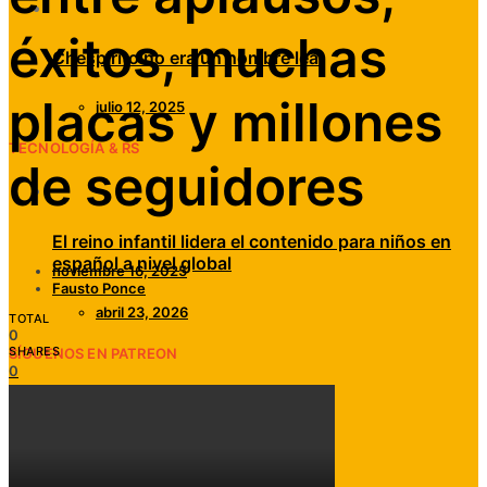
éxitos, muchas
Chespirito no era un hombre leal
placas y millones
julio 12, 2025
TECNOLOGÍA & RS
de seguidores
El reino infantil lidera el contenido para niños en
español a nivel global
noviembre 16, 2025
Fausto Ponce
abril 23, 2026
TOTAL
0
SHARES
SÍGUENOS EN PATREON
0
0
0