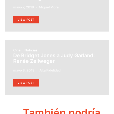
mayo 7, 2019
Miguel Mora
VIEW POST
Cine
Noticias
De Bridget Jones a Judy Garland:
Renée Zellweger
mayo 8, 2019
Alta Fidelidad
VIEW POST
También podría