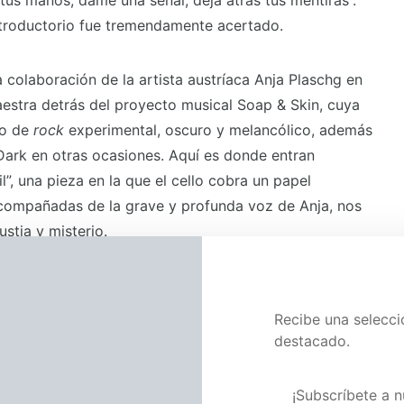
 tus manos, dame una señal, deja atrás tus mentiras”.
ntroductorio fue tremendamente acertado.
colaboración de la artista austríaca Anja Plaschg en
aestra detrás del proyecto musical Soap & Skin, cuya
lo de
rock
experimental, oscuro y melancólico, además
Dark en otras ocasiones. Aquí es donde entran
, una pieza en la que el cello cobra un papel
acompañadas de la grave y profunda voz de Anja, nos
stia y misterio.
ece en Dark también nos ayuda a viajar en el tiempo de
 seleccionar dos canciones excelentes que no solamente
Recibe una selecc
mbiente ochentero dentro de la serie, sino que también
destacado.
ones y pensamientos que la serie deja a su paso:
endwie, Irgendwo, Irgendwann”, de Nena. La canción de
Visita nuestra pág
¡Subscríbete a n