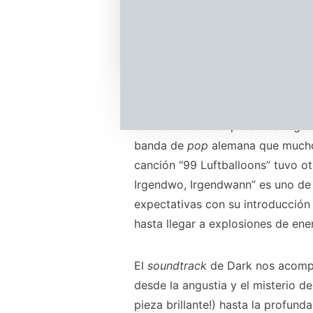
Tears for Fears es un clásico qu
nuevo sentido cuando la escuchamo
energía, la necesidad de gritar e
internamos.
Por su parte, Dark también nos p
revelación tardía que ahora regre
banda de
pop
alemana que much
canción “99 Luftballoons” tuvo ot
Irgendwo, Irgendwann” es uno de 
expectativas con su introducción
hasta llegar a explosiones de ene
El
soundtrack
de Dark nos acompa
desde la angustia y el misterio de
pieza brillante!) hasta la profun