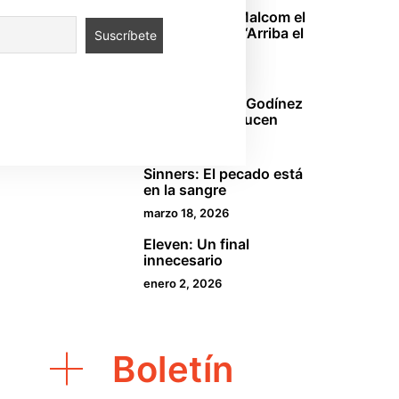
 puedes apoyarnos
aquí
.
El regreso de Malcom el
2
de en medio o “Arriba el
TDA”
abril 18, 2026
La oficina: Los Godínez
3
mexicanos se lucen
marzo 29, 2026
Sinners: El pecado está
4
en la sangre
marzo 18, 2026
Eleven: Un final
5
innecesario
enero 2, 2026
Boletín