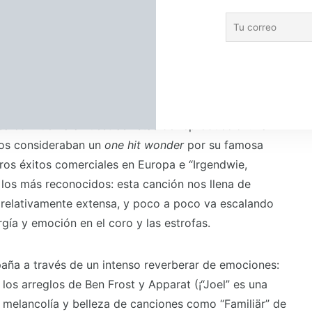
las formas en que
e seguramente ya conocíamos, pero esta vez, cobra un
s en el contexto de la serie: la desesperación, la
n el ambiente hostil y desconocido en el que ahora nos
resentó a Nena desde una nueva óptica, casi como una
sa con fuerza a nuestras listas de reproducción. La
os consideraban un
one hit wonder
por su famosa
ros éxitos comerciales en Europa e “Irgendwie,
los más reconocidos: esta canción nos llena de
 relativamente extensa, y poco a poco va escalando
rgía y emoción en el coro y las estrofas.
ña a través de un intenso reverberar de emociones:
 los arreglos de Ben Frost y Apparat (¡“Joel” es una
da melancolía y belleza de canciones como “Familiär” de