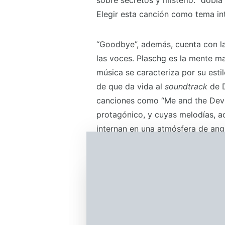
sobre secretos y misterio: “dobla
Elegir esta canción como tema i
“Goodbye”, además, cuenta con la 
las voces. Plaschg es la mente m
música se caracteriza por su esti
de que da vida al
soundtrack
de 
canciones como “Me and the Devil”
protagónico, y cuyas melodías, 
internan en una atmósfera de angu
Por supuesto, la música que apar
alguna forma, así que me permití
recrean el icónico y particular a
enmarcan perfectamente las emoci
“Shout” de Tears for Fears e “Irg