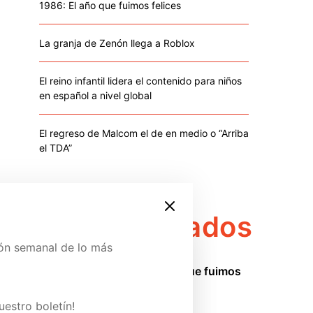
1986: El año que fuimos felices
La granja de Zenón llega a Roblox
El reino infantil lidera el contenido para niños
en español a nivel global
El regreso de Malcom el de en medio o “Arriba
el TDA”
Destacados
ión semanal de lo más
1986: El año que fuimos
1
felices
ina de Patreon y conoce
junio 25, 2026
uestro boletín!