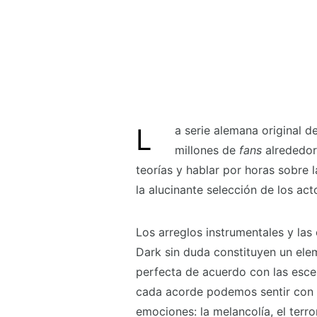
La serie alemana original de Netflix ha sido aclamada tanto por la crítica como por
millones de
fans
alrededo
teorías y hablar por horas sobre l
la alucinante selección de los ac
Los arreglos instrumentales y las
Dark sin duda constituyen un ele
perfecta de acuerdo con las escen
cada acorde podemos sentir con 
emociones: la melancolía, el terro