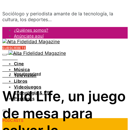
Sociólogo y periodista amante de la tecnología, la
cultura, los deportes…
¿Quiénes somos?
Anúnciate aquí
Contacto
SUBSCRÍBETE
FACEBOOK
TWITTER
Cine
INSTAGRAM
Música
PINTEREST
Uncategorized
Televisión
YOUTUBE
Libros
LINKEDIN
Videojuegos
Wild Life, un juego
Tecnología & RS
Podcasts
de mesa para
PODCASTS