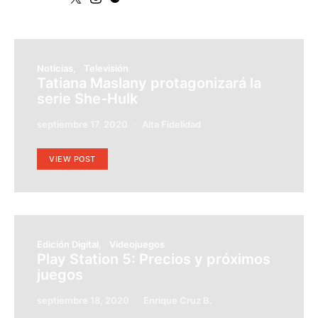
Noticias
Televisión
Tatiana Maslany protagonizará la
serie She-Hulk
septiembre 17, 2020
Alta Fidelidad
VIEW POST
Edición Digital
Videojuegos
Play Station 5: Precios y próximos
juegos
septiembre 18, 2020
Enrique Cruz B.