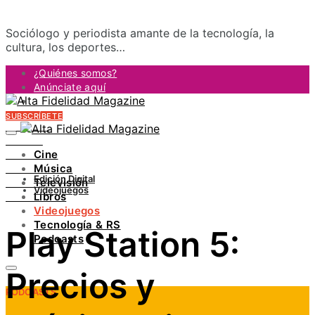
Sociólogo y periodista amante de la tecnología, la
cultura, los deportes…
¿Quiénes somos?
Anúnciate aquí
Contacto
SUBSCRÍBETE
FACEBOOK
TWITTER
Cine
INSTAGRAM
Música
PINTEREST
Edición Digital
Televisión
YOUTUBE
Videojuegos
Libros
LINKEDIN
Videojuegos
Tecnología & RS
Play Station 5:
Podcasts
Precios y
PODCASTS