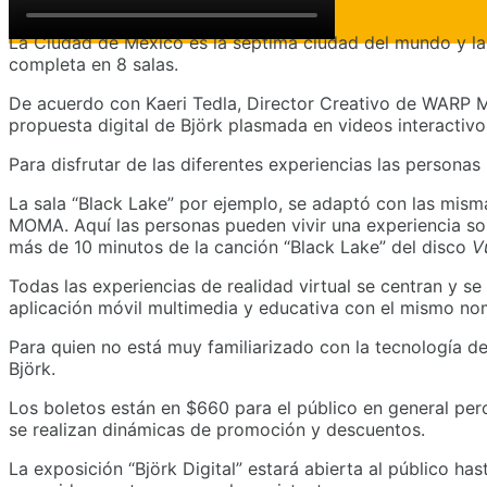
La Ciudad de México es la séptima ciudad del mundo y la p
completa en 8 salas.
De acuerdo con Kaeri Tedla, Director Creativo de WARP Ma
propuesta digital de Björk plasmada en videos interactivo
Para disfrutar de las diferentes experiencias las persona
La sala “Black Lake” por ejemplo, se adaptó con las mism
MOMA. Aquí las personas pueden vivir una experiencia son
más de 10 minutos de la canción “Black Lake” del disco
V
Todas las experiencias de realidad virtual se centran y s
aplicación móvil multimedia y educativa con el mismo no
Para quien no está muy familiarizado con la tecnología de
Björk.
Los boletos están en $660 para el público en general pe
se realizan dinámicas de promoción y descuentos.
La exposición “Björk Digital” estará abierta al público 