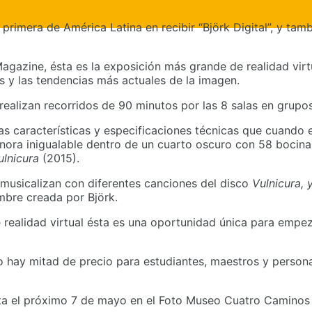
rimera de América Latina en recibir “Björk Digital”, y tam
gazine, ésta es la exposición más grande de realidad virtu
s y las tendencias más actuales de la imagen.
s realizan recorridos de 90 minutos por las 8 salas en gru
as características y especificaciones técnicas que cuando
ora inigualable dentro de un cuarto oscuro con 58 bocinas
ulnicura
(2015).
e musicalizan con diferentes canciones del disco
Vulnicura, 
mbre creada por Björk.
 realidad virtual ésta es una oportunidad única para empeza
ro hay mitad de precio para estudiantes, maestros y pers
hasta el próximo 7 de mayo en el Foto Museo Cuatro Camino