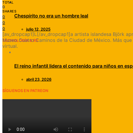
TOTAL
0
SHARES
Chespirito no era un hombre leal
0
0
0
julio 12, 2025
[av_dropcap1]L[/av_dropcap1]a artista islandesa Björk apr
Museo Cuatro Caminos de la Ciudad de México. Más que un
TECNOLOGÍA & RS
virtual.
El reino infantil lidera el contenido para niños en esp
abril 23, 2026
SÍGUENOS EN PATREON