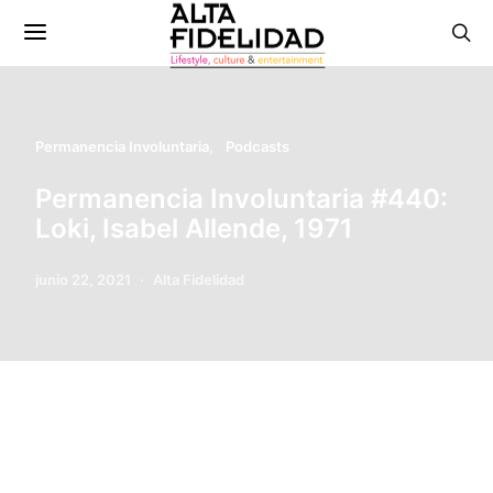
Permanencia Involuntaria
Podcasts
Permanencia Involuntaria #440:
Loki, Isabel Allende, 1971
junio 22, 2021
Alta Fidelidad