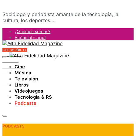
Sociólogo y periodista amante de la tecnología, la
cultura, los deportes…
¿Quiénes somos?
Anúnciate aquí
Contacto
SUBSCRÍBETE
FACEBOOK
TWITTER
Cine
INSTAGRAM
Música
PINTEREST
Televisión
YOUTUBE
Libros
LINKEDIN
Videojuegos
Tecnología & RS
Podcasts
PODCASTS