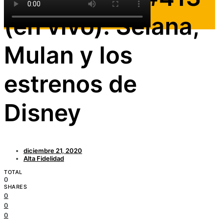
(en vivo): Selana,
Mulan y los
estrenos de
Disney
diciembre 21, 2020
Alta Fidelidad
TOTAL
0
SHARES
0
0
0