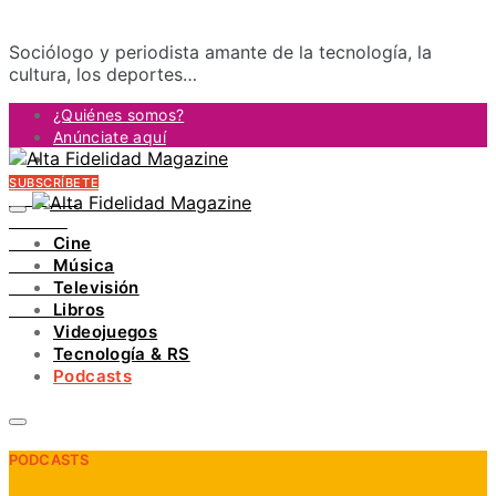
Sociólogo y periodista amante de la tecnología, la
cultura, los deportes…
¿Quiénes somos?
Anúnciate aquí
Contacto
SUBSCRÍBETE
FACEBOOK
TWITTER
Cine
INSTAGRAM
Música
PINTEREST
Televisión
YOUTUBE
Libros
LINKEDIN
Videojuegos
Tecnología & RS
Podcasts
PODCASTS