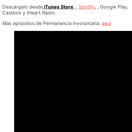
Descárgalo desde
iTunes Store
, ,
Spotify
, , Google Play,
Castbox y iHeart Radio.
Más episodios de Permanencia Involuntaria:
aquí