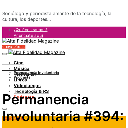
Sociólogo y periodista amante de la tecnología, la
cultura, los deportes…
¿Quiénes somos?
Anúnciate aquí
Contacto
SUBSCRÍBETE
FACEBOOK
TWITTER
Cine
INSTAGRAM
Música
PINTEREST
Permanencia Involuntaria
Televisión
YOUTUBE
Podcasts
Libros
LINKEDIN
Videojuegos
Tecnología & RS
Permanencia
Podcasts
Involuntaria #394:
PODCASTS