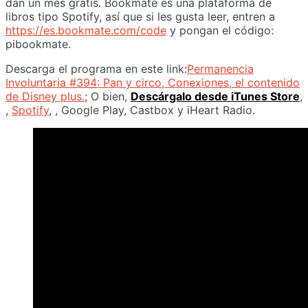
dan un mes gratis. Bookmate es una plataforma de
libros tipo Spotify, así que si les gusta leer, entren a
https://es.bookmate.com/code
y pongan el código:
pibookmate.
Descarga el programa en este link:
Permanencia
Involuntaria #394: Pan y circo, Conexiones, el contenido
de Disney plus.
; O bien,
Descárgalo desde iTunes Store
,
,
Spotify
, , Google Play, Castbox y iHeart Radio.