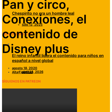
Pan y circo,
Chespirito no era un hombre leal
Conexiones, el
julio 12, 2025
contenido de
TECNOLOGÍA & RS
Disney plus
El reino infantil lidera el contenido para niños en
español a nivel global
agosto 18, 2020
abril 23, 2026
Alta Fidelidad
SÍGUENOS EN PATREON