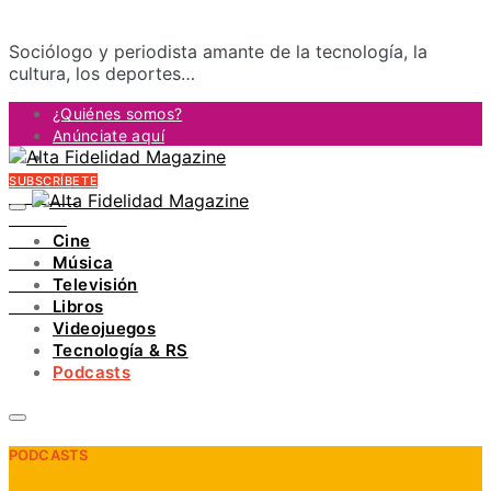
Sociólogo y periodista amante de la tecnología, la
cultura, los deportes…
¿Quiénes somos?
Anúnciate aquí
Contacto
SUBSCRÍBETE
FACEBOOK
TWITTER
Cine
INSTAGRAM
Música
PINTEREST
Televisión
YOUTUBE
Libros
LINKEDIN
Videojuegos
Tecnología & RS
Podcasts
PODCASTS