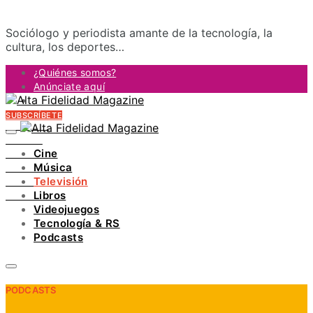
Sociólogo y periodista amante de la tecnología, la
cultura, los deportes…
¿Quiénes somos?
Anúnciate aquí
Contacto
SUBSCRÍBETE
FACEBOOK
TWITTER
Cine
INSTAGRAM
Música
PINTEREST
Televisión
YOUTUBE
Libros
LINKEDIN
Videojuegos
Tecnología & RS
Podcasts
PODCASTS