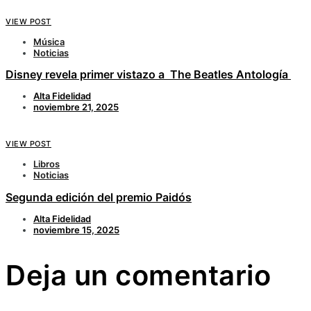
VIEW POST
Música
Noticias
Disney revela primer vistazo a The Beatles Antología
Alta Fidelidad
noviembre 21, 2025
VIEW POST
Libros
Noticias
Segunda edición del premio Paidós
Alta Fidelidad
noviembre 15, 2025
Deja un comentario