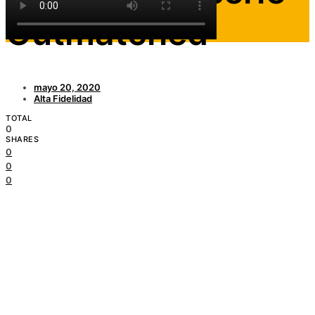
Outmatched
mayo 20, 2020
Alta Fidelidad
TOTAL
0
SHARES
0
0
0