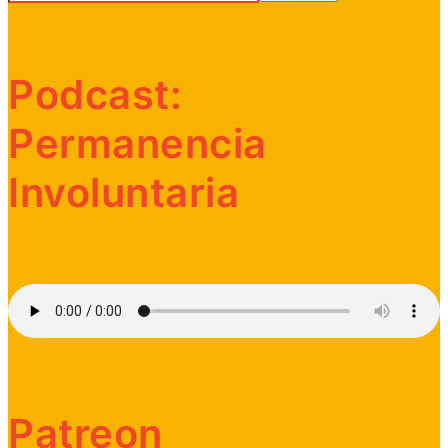
Podcast:
Permanencia
Involuntaria
Patreon