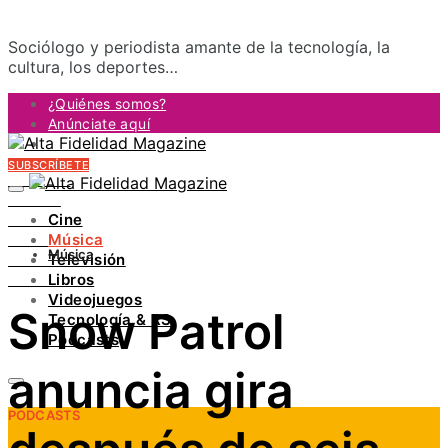
Sociólogo y periodista amante de la tecnología, la
cultura, los deportes…
¿Quiénes somos?
Anúnciate aquí
Contacto
SUBSCRÍBETE
FACEBOOK
TWITTER
Cine
INSTAGRAM
Música
PINTEREST
Música
Televisión
YOUTUBE
Libros
LINKEDIN
Videojuegos
Snow Patrol
Tecnología & RS
Podcasts
anuncia gira
PODCASTS