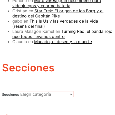
Poncho
en
Moto G60s: gran desempeño para
videojuegos y enorme batería
Cristian
en
Star Trek: El origen de los Borg y el
destino del Capitán Pike
gabo
en
This Is Us y las verdades de la vida
(reseña del final)
Laura Malagón Kamel
en
Turning Red: el panda rojo
que todos llevamos dentro
Claudia
en
Macario, el deseo y la muerte
Secciones
Secciones