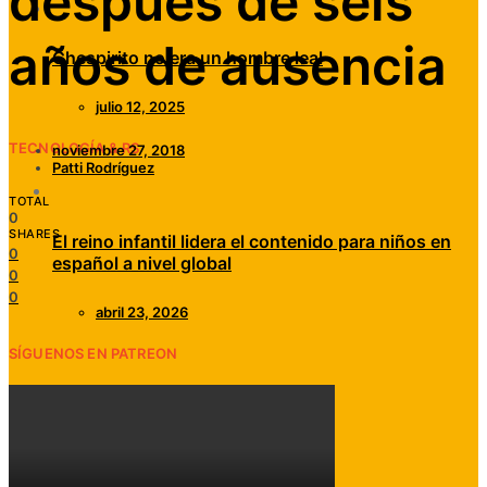
después de seis
años de ausencia
Chespirito no era un hombre leal
julio 12, 2025
TECNOLOGÍA & RS
noviembre 27, 2018
Patti Rodríguez
TOTAL
0
SHARES
El reino infantil lidera el contenido para niños en
0
español a nivel global
0
0
abril 23, 2026
SÍGUENOS EN PATREON