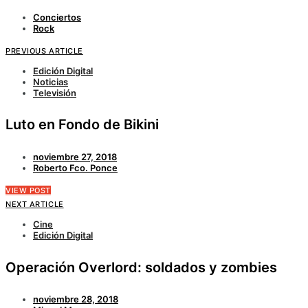
Conciertos
Rock
PREVIOUS ARTICLE
Edición Digital
Noticias
Televisión
Luto en Fondo de Bikini
noviembre 27, 2018
Roberto Fco. Ponce
VIEW POST
NEXT ARTICLE
Cine
Edición Digital
Operación Overlord: soldados y zombies
noviembre 28, 2018