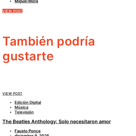
Miguel Mora
VIEW POST
También podría
gustarte
VIEW POST
Edición Digital
Música
Televisión
The Beatles Anthology: Solo necesitaron amor
Fausto Ponce
diciembre 9, 2025