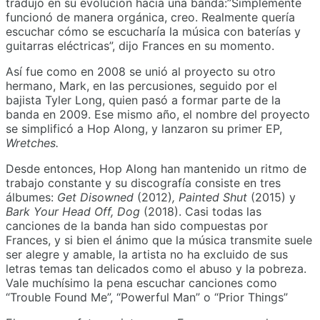
tradujo en su evolución hacia una banda:”Simplemente
funcionó de manera orgánica, creo. Realmente quería
escuchar cómo se escucharía la música con baterías y
guitarras eléctricas”, dijo Frances en su momento.
Así fue como en 2008 se unió al proyecto su otro
hermano, Mark, en las percusiones, seguido por el
bajista Tyler Long, quien pasó a formar parte de la
banda en 2009. Ese mismo año, el nombre del proyecto
se simplificó a Hop Along, y lanzaron su primer EP,
Wretches.
Desde entonces, Hop Along han mantenido un ritmo de
trabajo constante y su discografía consiste en tres
álbumes:
Get Disowned
(2012)
, Painted Shut
(2015) y
Bark Your Head Off, Dog
(2018). Casi todas las
canciones de la banda han sido compuestas por
Frances, y si bien el ánimo que la música transmite suele
ser alegre y amable, la artista no ha excluido de sus
letras temas tan delicados como el abuso y la pobreza.
Vale muchísimo la pena escuchar canciones como
“Trouble Found Me”, “Powerful Man” o “Prior Things”