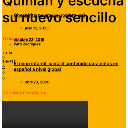
Quinlan y escucha
su nuevo sencillo
Chespirito no era un hombre leal
julio 12, 2025
TECNOLOGÍA & RS
octubre 22, 2019
Patti Rodríguez
TOTAL
0
SHARES
El reino infantil lidera el contenido para niños en
0
español a nivel global
0
0
abril 23, 2026
SÍGUENOS EN PATREON