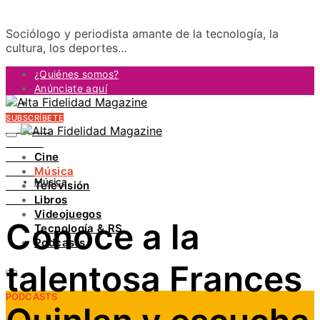
Sociólogo y periodista amante de la tecnología, la
cultura, los deportes…
¿Quiénes somos?
Anúnciate aquí
Contacto
SUBSCRÍBETE
FACEBOOK
TWITTER
Cine
INSTAGRAM
Música
PINTEREST
Música
Televisión
YOUTUBE
Libros
LINKEDIN
Videojuegos
Conoce a la
Tecnología & RS
Podcasts
talentosa Frances
PODCASTS