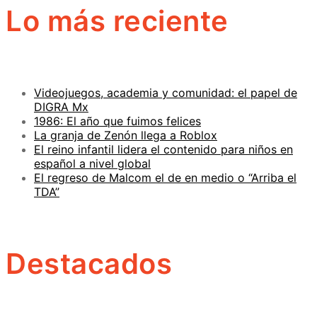
Lo más reciente
Videojuegos, academia y comunidad: el papel de
DIGRA Mx
1986: El año que fuimos felices
La granja de Zenón llega a Roblox
El reino infantil lidera el contenido para niños en
español a nivel global
El regreso de Malcom el de en medio o “Arriba el
TDA”
Destacados