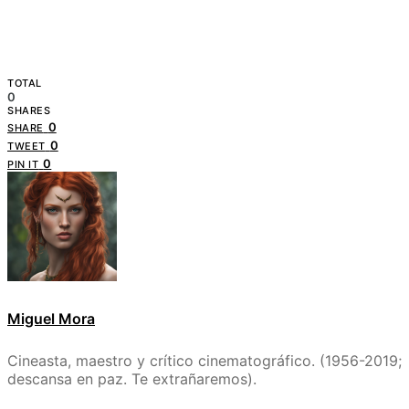
TOTAL
0
SHARES
0
SHARE
0
TWEET
0
PIN IT
Miguel Mora
Cineasta, maestro y crítico cinematográfico. (1956-2019;
descansa en paz. Te extrañaremos).