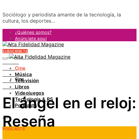
Sociólogo y periodista amante de la tecnología, la
cultura, los deportes…
¿Quiénes somos?
Anúnciate aquí
Contacto
SUBSCRÍBETE
FACEBOOK
TWITTER
Cine
INSTAGRAM
Música
PINTEREST
Cine
Televisión
YOUTUBE
Libros
LINKEDIN
Videojuegos
El ángel en el reloj:
Tecnología & RS
Podcasts
Reseña
PODCASTS