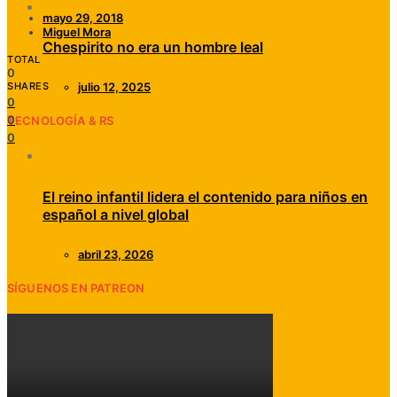
mayo 29, 2018
Miguel Mora
Chespirito no era un hombre leal
TOTAL
0
SHARES
julio 12, 2025
0
0
TECNOLOGÍA & RS
0
El reino infantil lidera el contenido para niños en
español a nivel global
abril 23, 2026
SÍGUENOS EN PATREON