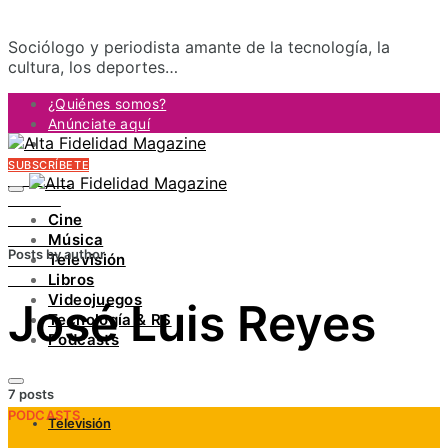
Sociólogo y periodista amante de la tecnología, la
cultura, los deportes…
¿Quiénes somos?
Anúnciate aquí
Contacto
SUBSCRÍBETE
FACEBOOK
TWITTER
Cine
INSTAGRAM
Música
PINTEREST
Posts by author
Televisión
YOUTUBE
Libros
LINKEDIN
Videojuegos
José Luis Reyes
Tecnología & RS
Podcasts
7 posts
PODCASTS
Televisión