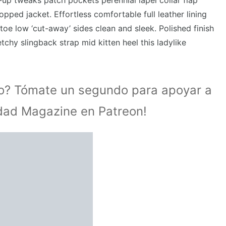
up tweaks patch pockets perennial lapel collar flap
opped jacket. Effortless comfortable full leather lining
toe low ‘cut-away’ sides clean and sleek. Polished finish
tchy slingback strap mid kitten heel this ladylike
lo? Tómate un segundo para apoyar a
idad Magazine en Patreon!