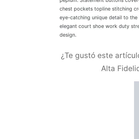
peplum. Statement buttons cover-
chest pockets topline stitching cr
eye-catching unique detail to the 
elegant court shoe work duty stre
design.
¿Te gustó este artícu
Alta Fidel