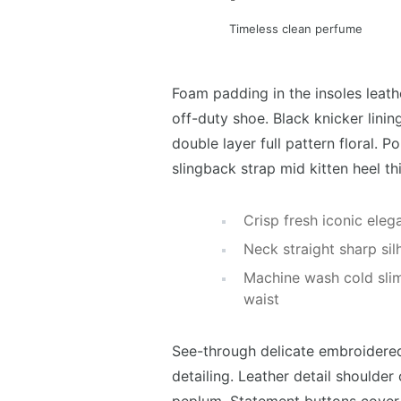
Timeless clean perfume
Foam padding in the insoles leathe
off-duty shoe. Black knicker lini
double layer full pattern floral. 
slingback strap mid kitten heel thi
Crisp fresh iconic ele
Neck straight sharp sil
Machine wash cold sli
waist
See-through delicate embroidered 
detailing. Leather detail shoulder