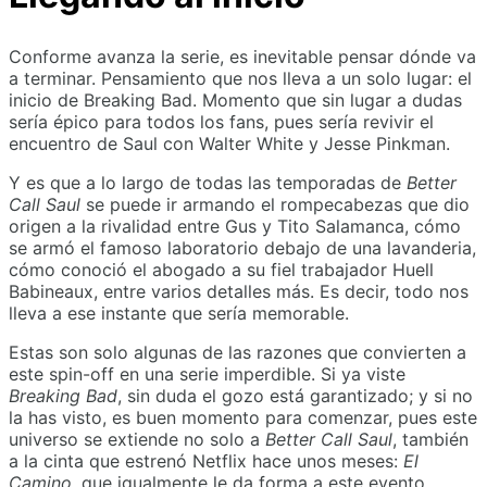
Conforme avanza la serie, es inevitable pensar dónde va
a terminar. Pensamiento que nos lleva a un solo lugar: el
inicio de Breaking Bad. Momento que sin lugar a dudas
sería épico para todos los fans, pues sería revivir el
encuentro de Saul con Walter White y Jesse Pinkman.
Y es que a lo largo de todas las temporadas de
Better
Call Saul
se puede ir armando el rompecabezas que dio
origen a la rivalidad entre Gus y Tito Salamanca, cómo
se armó el famoso laboratorio debajo de una lavanderia,
cómo conoció el abogado a su fiel trabajador Huell
Babineaux, entre varios detalles más. Es decir, todo nos
lleva a ese instante que sería memorable.
Estas son solo algunas de las razones que convierten a
este spin-off en una serie imperdible. Si ya viste
Breaking Bad
, sin duda el gozo está garantizado; y si no
la has visto, es buen momento para comenzar, pues este
universo se extiende no solo a
Better Call Saul
, también
a la cinta que estrenó Netflix hace unos meses:
El
Camino
, que igualmente le da forma a este evento