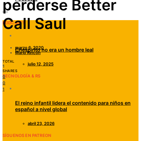
perderse Better
Call Saul
PODCASTS
marzo 6, 2020
Chespirito no era un hombre leal
Mario Rincón
TOTAL
julio 12, 2025
1
SHARES
TECNOLOGÍA & RS
0
0
1
El reino infantil lidera el contenido para niños en
español a nivel global
abril 23, 2026
SÍGUENOS EN PATREON