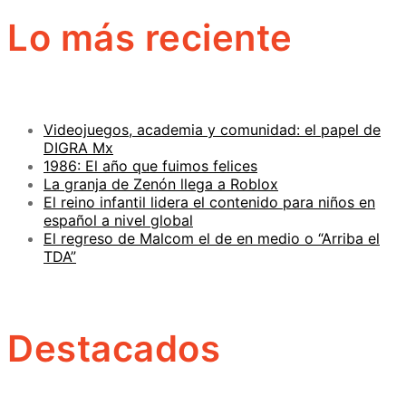
Lo más reciente
Videojuegos, academia y comunidad: el papel de
DIGRA Mx
1986: El año que fuimos felices
La granja de Zenón llega a Roblox
El reino infantil lidera el contenido para niños en
español a nivel global
El regreso de Malcom el de en medio o “Arriba el
TDA”
Destacados