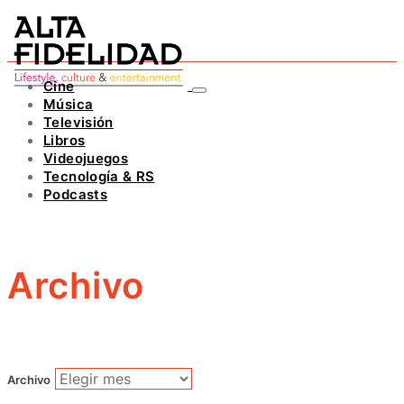
Cine
Música
Televisión
Libros
Videojuegos
Tecnología & RS
Podcasts
Archivo
Archivo