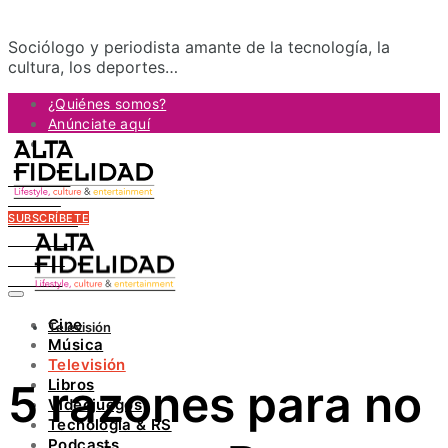
Sociólogo y periodista amante de la tecnología, la
cultura, los deportes…
¿Quiénes somos?
Anúnciate aquí
Contacto
FACEBOOK
TWITTER
SUBSCRÍBETE
INSTAGRAM
PINTEREST
YOUTUBE
LINKEDIN
Cine
Televisión
Música
Televisión
5 razones para no
Libros
Videojuegos
Tecnología & RS
Podcasts