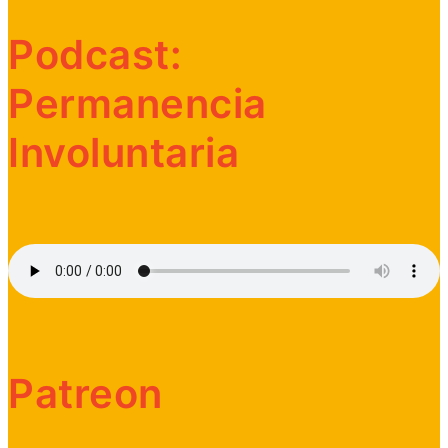
Podcast:
Permanencia
Involuntaria
Patreon