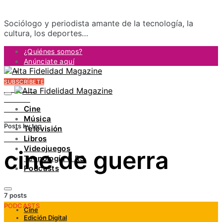
Sociólogo y periodista amante de la tecnología, la
cultura, los deportes…
¿Quiénes somos?
Anúnciate aquí
Contacto
SUBSCRÍBETE
FACEBOOK
TWITTER
Cine
INSTAGRAM
Música
PINTEREST
Posts by tag
Televisión
YOUTUBE
Libros
LINKEDIN
Videojuegos
cine de guerra
Tecnología & RS
Podcasts
7 posts
PODCASTS
Cine
Edición Digital