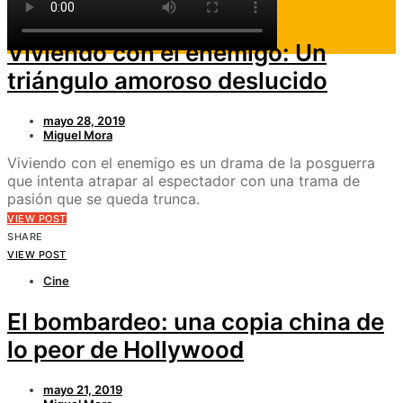
Cine
Viviendo con el enemigo: Un
triángulo amoroso deslucido
mayo 28, 2019
Miguel Mora
Viviendo con el enemigo es un drama de la posguerra
que intenta atrapar al espectador con una trama de
pasión que se queda trunca.
VIEW POST
SHARE
VIEW POST
Cine
El bombardeo: una copia china de
lo peor de Hollywood
mayo 21, 2019