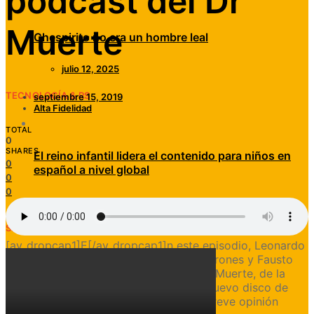
podcast del Dr
Muerte
Chespirito no era un hombre leal
julio 12, 2025
TECNOLOGÍA & RS
septiembre 15, 2019
Alta Fidelidad
TOTAL
0
SHARES
El reino infantil lidera el contenido para niños en
0
español a nivel global
0
0
abril 23, 2026
SÍGUENOS EN PATREON
[av_dropcap1]E[/av_dropcap1]n este episodio, Leonardo
Ponce, Roberto Fco Ponce, Pascual Morones y Fausto
Ponce hablan sobre: El podcast del Dr. Muerte, de la
cinta Había una vez en Hollywood, el nuevo disco de
Taylor Swift, el trailer de Joker y una breve opinión