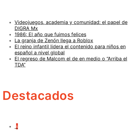
Videojuegos, academia y comunidad: el papel de
DIGRA Mx
1986: El año que fuimos felices
La granja de Zenón llega a Roblox
El reino infantil lidera el contenido para niños en
español a nivel global
El regreso de Malcom el de en medio o “Arriba el
TDA”
Destacados
1