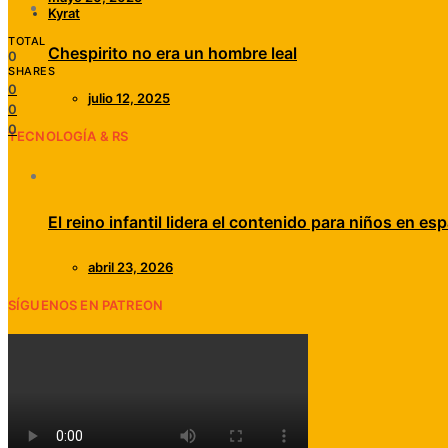
Kyrat
TOTAL
Chespirito no era un hombre leal
0
SHARES
0
julio 12, 2025
0
0
TECNOLOGÍA & RS
El reino infantil lidera el contenido para niños en esp
abril 23, 2026
SÍGUENOS EN PATREON