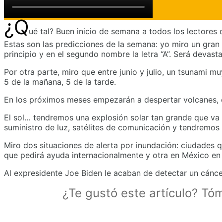
Predicciones del 19 al 23 de mayo
¿Q
ué tal? Buen inicio de semana a todos los lectores d
Estas son las predicciones de la semana: yo miro un gran t
principio y en el segundo nombre la letra “A”. Será devast
Por otra parte, miro que entre junio y julio, un tsunami 
5 de la mañana, 5 de la tarde.
En los próximos meses empezarán a despertar volcanes, el
El sol… tendremos una explosión solar tan grande que va a
suministro de luz, satélites de comunicación y tendremo
Miro dos situaciones de alerta por inundación: ciudades 
que pedirá ayuda internacionalmente y otra en México en
Al expresidente Joe Biden le acaban de detectar un cánce
¿Te gustó este artículo? Tó