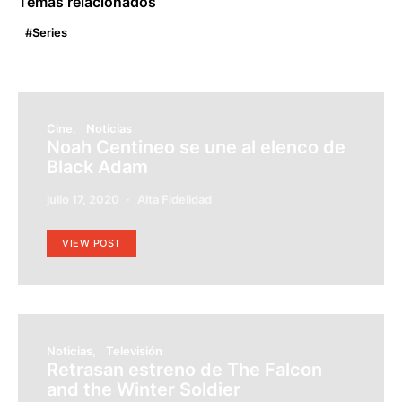
Temas relacionados
Series
Cine
Noticias
Noah Centineo se une al elenco de
Black Adam
julio 17, 2020
Alta Fidelidad
VIEW POST
Noticias
Televisión
Retrasan estreno de The Falcon
and the Winter Soldier