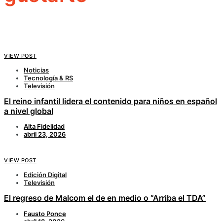
VIEW POST
Noticias
Tecnología & RS
Televisión
El reino infantil lidera el contenido para niños en español
a nivel global
Alta Fidelidad
abril 23, 2026
VIEW POST
Edición Digital
Televisión
El regreso de Malcom el de en medio o “Arriba el TDA”
Fausto Ponce