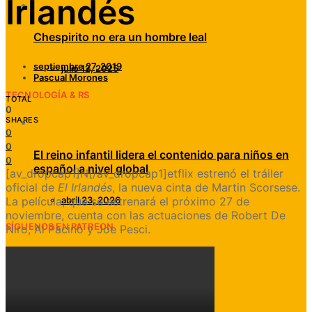
Irlandés
Chespirito no era un hombre leal
septiembre 27, 2019
julio 12, 2025
Pascual Morones
TECNOLOGÍA & RS
TOTAL
0
SHARES
0
0
El reino infantil lidera el contenido para niños en
0
español a nivel global
[av_dropcap1]N[/av_dropcap1]etflix estrenó el tráiler
oficial de
El Irlandés
, la nueva cinta de Martin Scorsese.
La película, que se estrenará el próximo 27 de
abril 23, 2026
noviembre, cuenta con las actuaciones de Robert De
SÍGUENOS EN PATREON
Niro, Al Pacino y Joe Pesci.