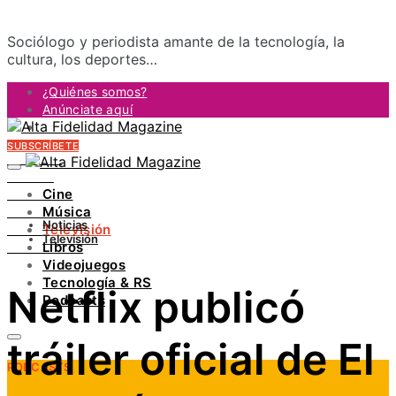
Sociólogo y periodista amante de la tecnología, la
cultura, los deportes…
¿Quiénes somos?
Anúnciate aquí
Contacto
SUBSCRÍBETE
FACEBOOK
TWITTER
Cine
INSTAGRAM
Música
PINTEREST
Noticias
Televisión
YOUTUBE
Televisión
Libros
LINKEDIN
Videojuegos
Tecnología & RS
Netflix publicó
Podcasts
tráiler oficial de El
PODCASTS