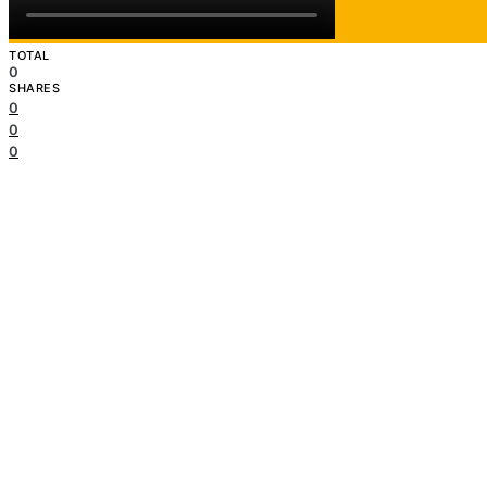
junio 7, 2020
Alta Fidelidad
TOTAL
0
SHARES
0
0
0