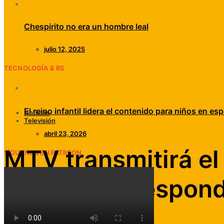
Chespirito no era un hombre leal
julio 12, 2025
TECNOLOGÍA & RS
El reino infantil lidera el contenido para niños en esp
Noticias
Televisión
abril 23, 2026
MTV transmitirá el 
SÍGUENOS EN PATREON
Time First Respon