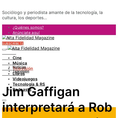
Sociólogo y periodista amante de la tecnología, la
cultura, los deportes…
¿Quiénes somos?
Anúnciate aquí
Contacto
SUBSCRÍBETE
FACEBOOK
TWITTER
Cine
INSTAGRAM
Música
PINTEREST
Noticias
Televisión
YOUTUBE
Televisión
Libros
LINKEDIN
Videojuegos
Tecnología & RS
Jim Gaffigan
Podcasts
interpretará a Rob
PODCASTS