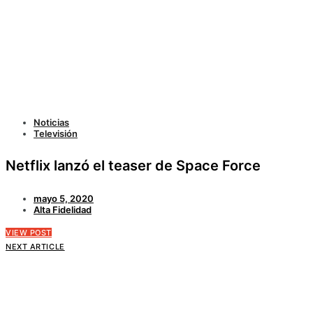
Noticias
Televisión
Netflix lanzó el teaser de Space Force
mayo 5, 2020
Alta Fidelidad
VIEW POST
NEXT ARTICLE