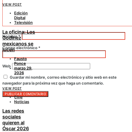
VIEW POST
Edición
Digital
Televisión
La oficina: Los
Nombre
*
Godínez
mexicanos se
Correo electrónico
*
lucen
Fausto
Ponce
Web
marzo 29,
2026
Guardar mi nombre, correo electrónico y sitio web en este
navegador para la próxima vez que haga un comentario.
VIEW POST
Cine
Noticias
Las redes
sociales
quieren al
Óscar 2026