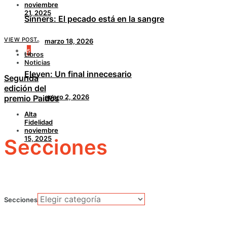
noviembre
21, 2025
Sinners: El pecado está en la sangre
VIEW POST
marzo 18, 2026
5
Libros
Noticias
Eleven: Un final innecesario
Segunda
edición del
enero 2, 2026
premio Paidós
Alta
Fidelidad
noviembre
15, 2025
Secciones
Secciones