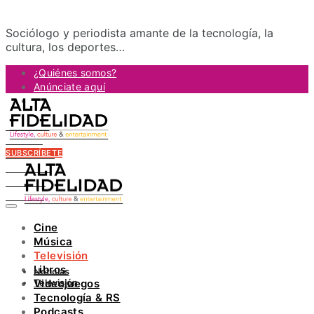
Sociólogo y periodista amante de la tecnología, la
cultura, los deportes…
¿Quiénes somos?
Anúnciate aquí
Contacto
FACEBOOK
TWITTER
SUBSCRÍBETE
INSTAGRAM
PINTEREST
YOUTUBE
LINKEDIN
Cine
Música
Televisión
Libros
Noticias
Televisión
Videojuegos
Tecnología & RS
Podcasts