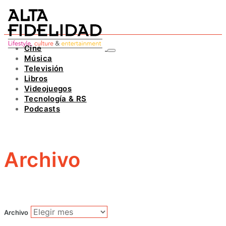
Cine
Música
Televisión
Libros
Videojuegos
Tecnología & RS
Podcasts
Archivo
Archivo