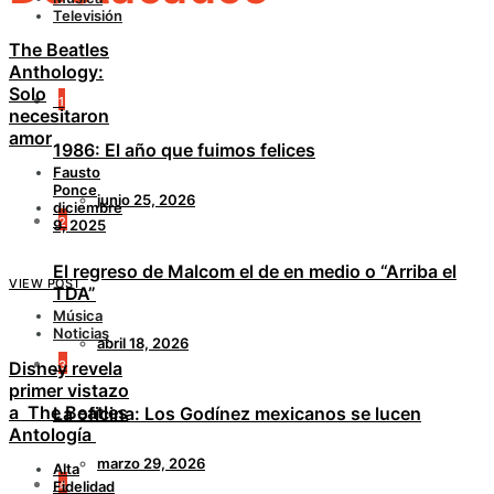
Televisión
The Beatles
Anthology:
Solo
1
necesitaron
amor
1986: El año que fuimos felices
Fausto
Ponce
junio 25, 2026
diciembre
2
9, 2025
El regreso de Malcom el de en medio o “Arriba el
VIEW POST
TDA”
Música
Noticias
abril 18, 2026
3
Disney revela
primer vistazo
a The Beatles
La oficina: Los Godínez mexicanos se lucen
Antología
marzo 29, 2026
Alta
Fidelidad
4