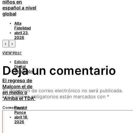
niños en
español a nivel
global
Alta
Fidelidad
abril 23,
2026
‹
›
VIEW POST
Edición
Deja un comentario
Digital
Televisión
El regreso de
Malcom el de
Tu dirección de correo electrónico no será publicada.
en medio o
Los campos obligatorios están marcados con
*
“Arriba el TDA”
Comentario
*
Fausto
Ponce
abril 18,
2026