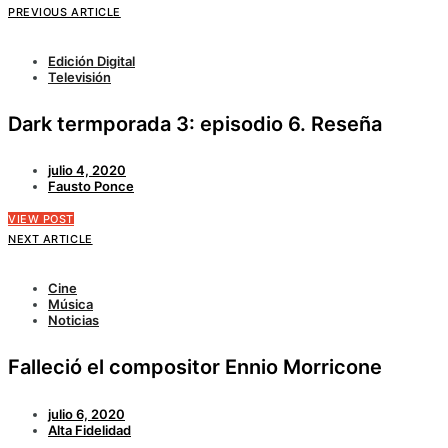
PREVIOUS ARTICLE
Edición Digital
Televisión
Dark termporada 3: episodio 6. Reseña
julio 4, 2020
Fausto Ponce
VIEW POST
NEXT ARTICLE
Cine
Música
Noticias
Falleció el compositor Ennio Morricone
julio 6, 2020
Alta Fidelidad