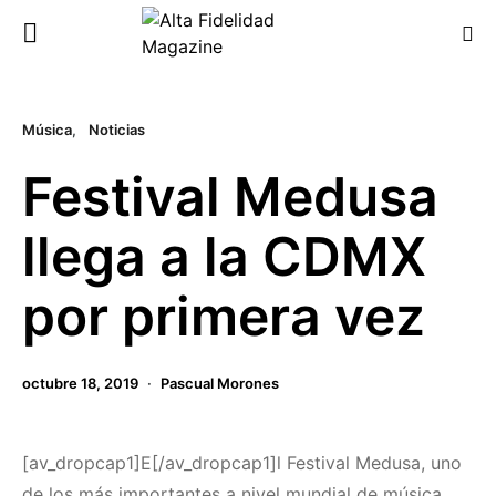
Música
Noticias
Festival Medusa
llega a la CDMX
por primera vez
octubre 18, 2019
Pascual Morones
[av_dropcap1]E[/av_dropcap1]l Festival Medusa, uno
de los más importantes a nivel mundial de música