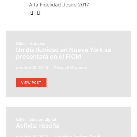
Alta Fidelidad desde 2017.
Cine
Noticias
Un día lluvioso en Nueva York se
presentará en el FICM
octubre 18, 2019
Pascual Morones
VIEW POST
Cine
Edición Digital
Asfixia: reseña
octubre 18, 2019
Jerónimo Arellano Zandi