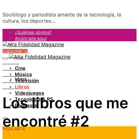
Sociólogo y periodista amante de la tecnología, la
cultura, los deportes…
¿Quiénes somos?
Anúnciate aquí
Contacto
SUBSCRÍBETE
FACEBOOK
TWITTER
Cine
INSTAGRAM
Música
PINTEREST
Libros
Televisión
YOUTUBE
Libros
LINKEDIN
Videojuegos
Los libros que me
Tecnología & RS
Podcasts
encontré #2
PODCASTS