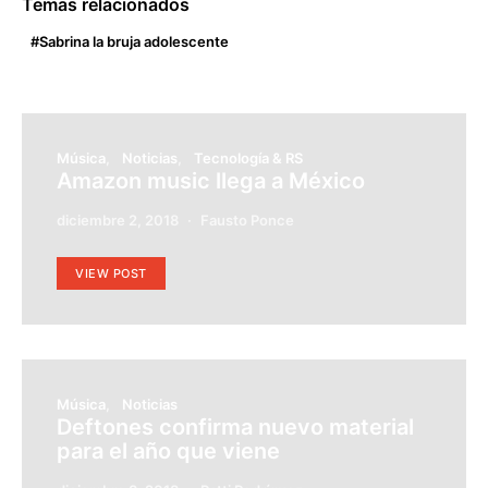
Temas relacionados
Sabrina la bruja adolescente
Música
Noticias
Tecnología & RS
Amazon music llega a México
diciembre 2, 2018
Fausto Ponce
VIEW POST
Música
Noticias
Deftones confirma nuevo material
para el año que viene