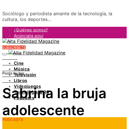
Sociólogo y periodista amante de la tecnología, la
cultura, los deportes…
¿Quiénes somos?
Anúnciate aquí
Contacto
SUBSCRÍBETE
FACEBOOK
TWITTER
Cine
INSTAGRAM
Música
PINTEREST
Posts by tag
Televisión
YOUTUBE
Libros
LINKEDIN
Videojuegos
Sabrina la bruja
Tecnología & RS
Podcasts
adolescente
PODCASTS