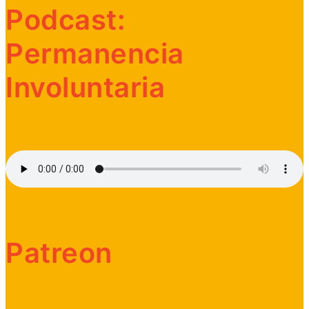
Podcast:
Permanencia
Involuntaria
Patreon