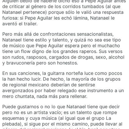
Alguien debió de haberle dicho eso a Pepe Aguilar antes
de criticar al género de los corridos tumbados (al que
Natanael pertenece) porque sólo le valió una respuesta
furiosa: si Pepe Aguilar les echó lámina, Natanael le
aventó el trailer.
Pero más allá de confrontaciones sensacionalistas,
Natanael tiene estilo y talento, y quizá no sea ese tipo
de músico que Pepe Aguilar espera pero el muchacho
tiene un flow digno de los grandes raperos. Sus versos
son rudos, rasposos, cargados de drogas, sexo, alcohol
y bravuconería pero son honestos.
En sus canciones, la guitarra norteña luce como pocos
la han hecho lucir. De hecho, la mayoría de los grupos
de regional mexicano deberían de sentirse
avergonzados por haber relegado ese instrumento a un
mero chuntata, nada más para rellenar.
Puede gustarnos o no lo que Natanael tiene que decir
pero no es un artista vacío; es un talento que rompe
esquemas y cuya música (al igual que el grupo La
plebada), si sigue por el mismo camino, puede llevar al