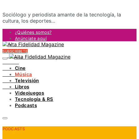
Sociólogo y periodista amante de la tecnología, la
cultura, los deportes…
¿Quiénes somos?
Anúnciate aquí
Contacto
SUBSCRÍBETE
FACEBOOK
TWITTER
Cine
INSTAGRAM
Música
PINTEREST
Televisión
YOUTUBE
Libros
LINKEDIN
Videojuegos
Tecnología & RS
Podcasts
PODCASTS