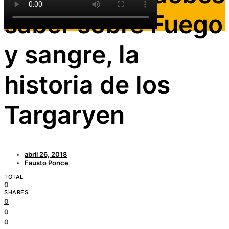
saber sobre Fuego
y sangre, la
historia de los
Targaryen
abril 26, 2018
Fausto Ponce
TOTAL
0
SHARES
0
0
0