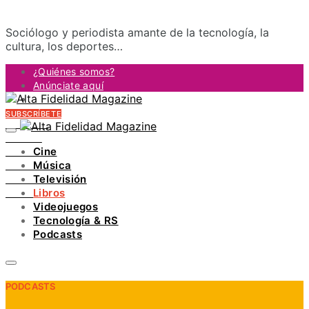
Sociólogo y periodista amante de la tecnología, la
cultura, los deportes…
¿Quiénes somos?
Anúnciate aquí
Contacto
SUBSCRÍBETE
FACEBOOK
TWITTER
Cine
INSTAGRAM
Música
PINTEREST
Televisión
YOUTUBE
Libros
LINKEDIN
Videojuegos
Tecnología & RS
Podcasts
PODCASTS