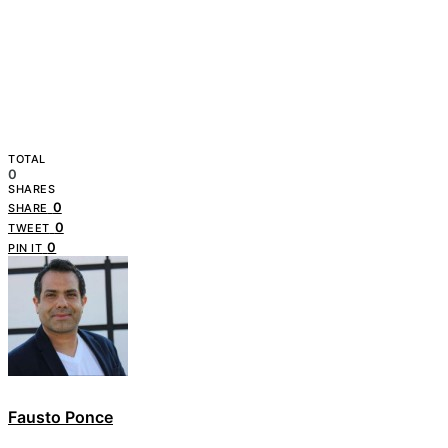
TOTAL
0
SHARES
0
SHARE
0
TWEET
0
PIN IT
Fausto Ponce