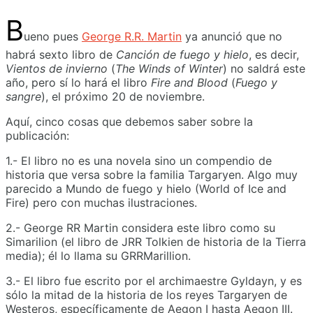
B
ueno pues
George R.R. Martin
ya anunció que no
habrá sexto libro de
Canción de fuego y hielo
, es decir,
Vientos de invierno
(
The Winds of Winter
) no saldrá este
año, pero sí lo hará el libro
Fire and Blood
(
Fuego y
sangre
), el próximo 20 de noviembre.
Aquí, cinco cosas que debemos saber sobre la
publicación:
1.- El libro no es una novela sino un compendio de
historia que versa sobre la familia Targaryen. Algo muy
parecido a Mundo de fuego y hielo (World of Ice and
Fire) pero con muchas ilustraciones.
2.- George RR Martin considera este libro como su
Simarilion (el libro de JRR Tolkien de historia de la Tierra
media); él lo llama su GRRMarillion.
3.- El libro fue escrito por el archimaestre Gyldayn, y es
sólo la mitad de la historia de los reyes Targaryen de
Westeros, específicamente de Aegon I hasta Aegon III.