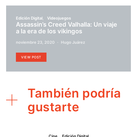
Edición Digital
Videojuegos
Assassin’s Creed Valhalla: Un viaje
a la era de los vikingos
noviembre 23, 2020
Hugo Juárez
VIEW POST
También podría
gustarte
Cine
Edición Digital