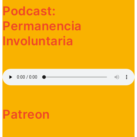
Podcast:
Permanencia
Involuntaria
Patreon