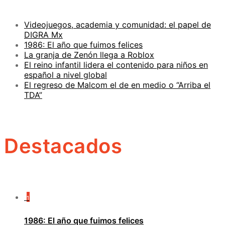
Videojuegos, academia y comunidad: el papel de
DIGRA Mx
1986: El año que fuimos felices
La granja de Zenón llega a Roblox
El reino infantil lidera el contenido para niños en
español a nivel global
El regreso de Malcom el de en medio o “Arriba el
TDA”
Destacados
1
1986: El año que fuimos felices