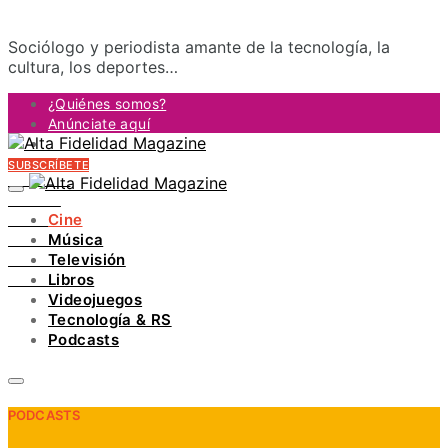
Sociólogo y periodista amante de la tecnología, la
cultura, los deportes…
¿Quiénes somos?
Anúnciate aquí
Contacto
SUBSCRÍBETE
FACEBOOK
TWITTER
Cine
INSTAGRAM
Música
PINTEREST
Televisión
YOUTUBE
Libros
LINKEDIN
Videojuegos
Tecnología & RS
Podcasts
PODCASTS