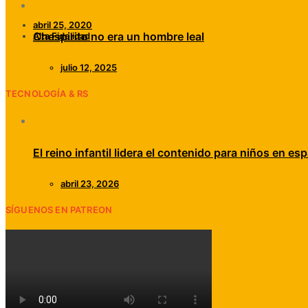
abril 25, 2020
Chespirito no era un hombre leal
Alta Fidelidad
julio 12, 2025
TECNOLOGÍA & RS
El reino infantil lidera el contenido para niños en esp
abril 23, 2026
SÍGUENOS EN PATREON