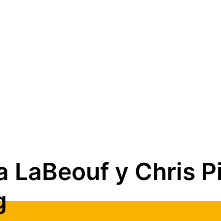
a LaBeouf y Chris P
g