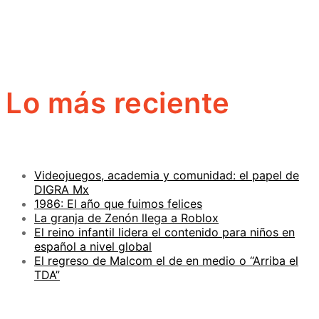
Lo más reciente
Videojuegos, academia y comunidad: el papel de
DIGRA Mx
1986: El año que fuimos felices
La granja de Zenón llega a Roblox
El reino infantil lidera el contenido para niños en
español a nivel global
El regreso de Malcom el de en medio o “Arriba el
TDA”