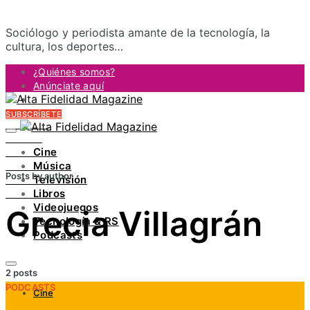
Sociólogo y periodista amante de la tecnología, la
cultura, los deportes…
¿Quiénes somos?
Anúnciate aquí
Contacto
SUBSCRÍBETE
FACEBOOK
TWITTER
Cine
INSTAGRAM
Música
PINTEREST
Posts by author
Televisión
YOUTUBE
Libros
LINKEDIN
Videojuegos
Grecia Villagrán
Tecnología & RS
Podcasts
2 posts
PODCASTS
Cine