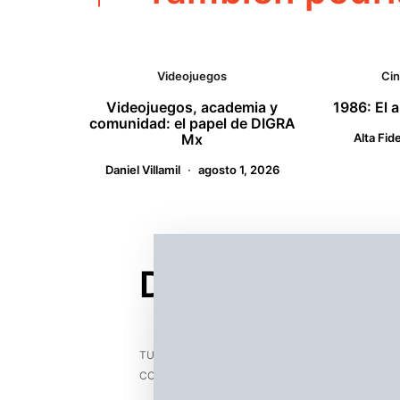
Videojuegos
Ci
Videojuegos, academia y
1986: El 
comunidad: el papel de DIGRA
Mx
Alta Fid
Daniel Villamil
agosto 1, 2026
Deja un comen
TU DIRECCIÓN DE CORREO ELECTRÓNICO NO SER
*
CON