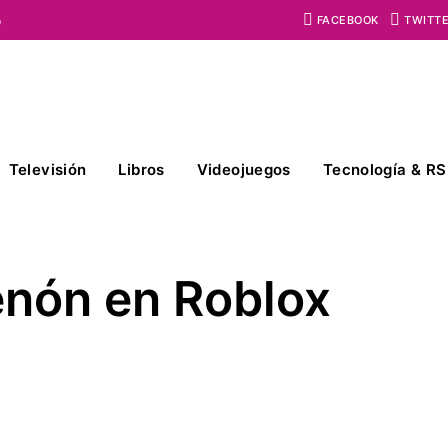
o
FACEBOOK
TWITT
Televisión
Libros
Videojuegos
Tecnología & RS
enón en Roblox