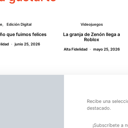
ne
Edición Digital
Videojuegos
año que fuimos felices
La granja de Zenón llega a
Roblox
elidad
junio 25, 2026
Alta Fidelidad
mayo 25, 2026
tario
Recibe una selecc
destacado.
Á PUBLICADA.
LOS CAMPOS OBLIGATORIOS ESTÁN MARCADOS
Visita nuestra pág
¡Subscríbete a n