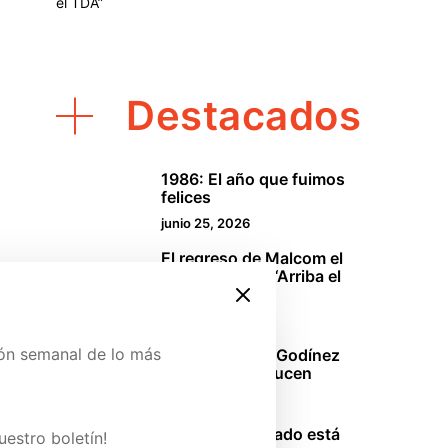
el TDA”
Destacados
1986: El año que fuimos
1
felices
junio 25, 2026
El regreso de Malcom el
2
de en medio o “Arriba el
TDA”
abril 18, 2026
ión semanal de lo más
La oficina: Los Godínez
3
mexicanos se lucen
marzo 29, 2026
ina de Patreon y conoce
Sinners: El pecado está
uestro boletín!
4