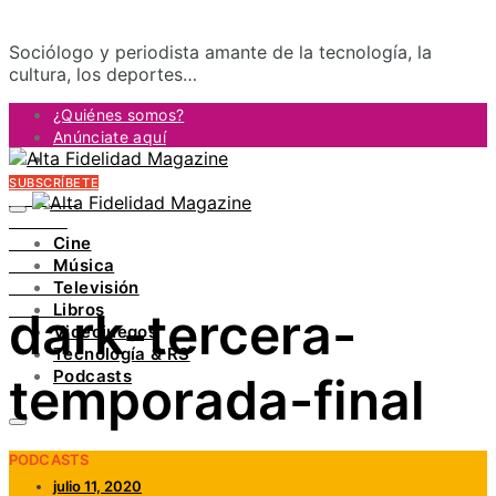
Sociólogo y periodista amante de la tecnología, la
cultura, los deportes…
¿Quiénes somos?
Anúnciate aquí
Contacto
SUBSCRÍBETE
FACEBOOK
TWITTER
Cine
INSTAGRAM
Música
PINTEREST
Televisión
YOUTUBE
Libros
dark-tercera-
LINKEDIN
Videojuegos
Tecnología & RS
Podcasts
temporada-final
PODCASTS
julio 11, 2020