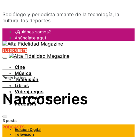
Sociólogo y periodista amante de la tecnología, la
cultura, los deportes…
¿Quiénes somos?
Anúnciate aquí
Contacto
SUBSCRÍBETE
FACEBOOK
TWITTER
Cine
INSTAGRAM
Música
PINTEREST
Posts by tag
Televisión
YOUTUBE
Libros
LINKEDIN
Videojuegos
Narcoseries
Tecnología & RS
Podcasts
3 posts
PODCASTS
Edición Digital
Televisión