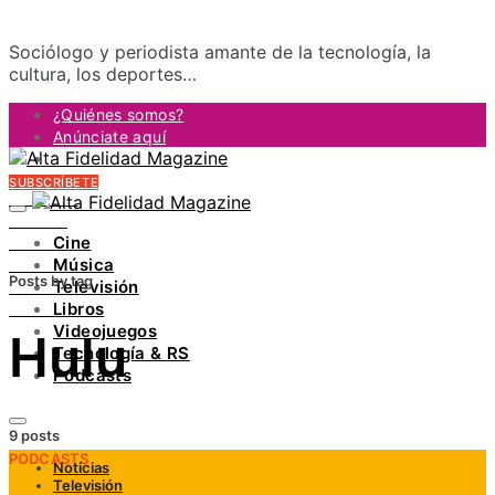
Sociólogo y periodista amante de la tecnología, la
cultura, los deportes…
¿Quiénes somos?
Anúnciate aquí
Contacto
SUBSCRÍBETE
FACEBOOK
TWITTER
Cine
INSTAGRAM
Música
PINTEREST
Posts by tag
Televisión
YOUTUBE
Libros
LINKEDIN
Videojuegos
Hulu
Tecnología & RS
Podcasts
9 posts
PODCASTS
Noticias
Televisión