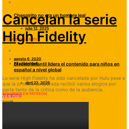
Cancelan la serie
Chespirito no era un hombre leal
julio 12, 2025
High Fidelity
TECNOLOGÍA & RS
agosto 6, 2020
El reino infantil lidera el contenido para niños en
Alta Fidelidad
español a nivel global
La serie High Fidelity ha sido cancelada por Hulu pese a
abril 23, 2026
que la primera temporada recibió varios elogios por
parte tanto de la crítica como de la audiencia.
SÍGUENOS EN PATREON
VIEW POST
SHARE
VIEW POST
Noticias
Televisión