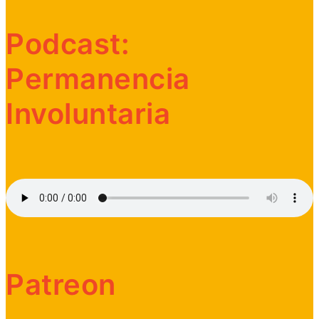
Podcast:
Permanencia
Involuntaria
Patreon