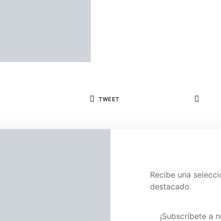
TWEET
n de la revista Alta Fidelidad.
Recibe una selecc
destacado.
Visita nuestra pág
¡Subscríbete a n