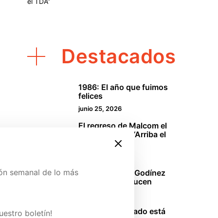
el TDA”
Destacados
1986: El año que fuimos
1
felices
junio 25, 2026
El regreso de Malcom el
2
de en medio o “Arriba el
TDA”
abril 18, 2026
ión semanal de lo más
La oficina: Los Godínez
3
mexicanos se lucen
marzo 29, 2026
ina de Patreon y conoce
Sinners: El pecado está
uestro boletín!
4