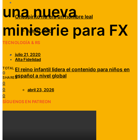
una nueva
Chespirito no era un hombre leal
miniserie para FX
julio 12, 2025
TECNOLOGÍA & RS
julio 21, 2020
Alta Fidelidad
TOTAL
El reino infantil lidera el contenido para niños en
0
español a nivel global
SHARES
0
0
abril 23, 2026
0
SÍGUENOS EN PATREON