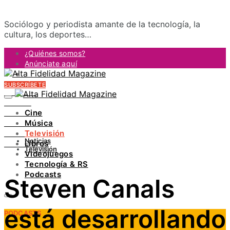
Sociólogo y periodista amante de la tecnología, la
cultura, los deportes…
¿Quiénes somos?
Anúnciate aquí
Contacto
SUBSCRÍBETE
FACEBOOK
TWITTER
Cine
INSTAGRAM
Música
PINTEREST
Televisión
YOUTUBE
Noticias
Libros
LINKEDIN
Televisión
Videojuegos
Tecnología & RS
Podcasts
Steven Canals
está desarrollando
PODCASTS