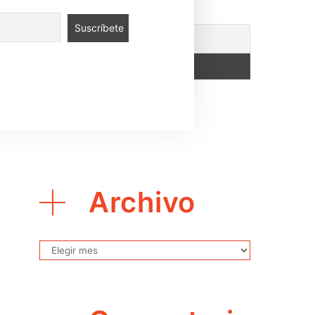
 puedes apoyarnos
aquí
.
Archivo
Archivo