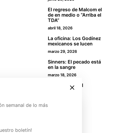
El regreso de Malcom el
2
de en medio o “Arriba el
TDA”
abril 18, 2026
La oficina: Los Godínez
3
mexicanos se lucen
marzo 29, 2026
Sinners: El pecado está
4
en la sangre
marzo 18, 2026
Eleven: Un final
5
innecesario
enero 2, 2026
ión semanal de lo más
Boletín
ina de Patreon y conoce
uestro boletín!