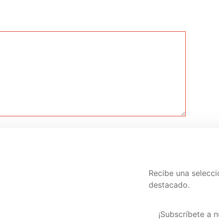
*
lectrónico
Web
Recibe una selecc
itio web en este navegador para la próxima vez que haga un
destacado.
Visita nuestra pág
¡Subscríbete a n