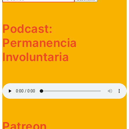
Podcast:
Permanencia
Involuntaria
Patreon