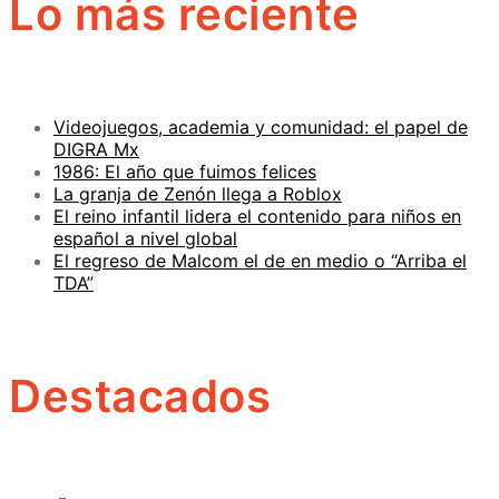
Lo más reciente
Videojuegos, academia y comunidad: el papel de
DIGRA Mx
1986: El año que fuimos felices
La granja de Zenón llega a Roblox
El reino infantil lidera el contenido para niños en
español a nivel global
El regreso de Malcom el de en medio o “Arriba el
TDA”
Destacados