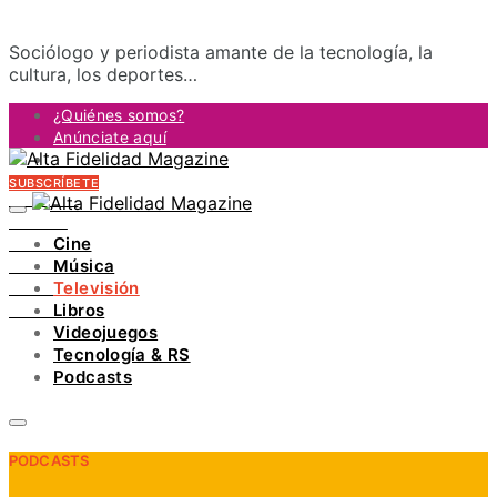
Sociólogo y periodista amante de la tecnología, la
cultura, los deportes…
¿Quiénes somos?
Anúnciate aquí
Contacto
SUBSCRÍBETE
FACEBOOK
TWITTER
Cine
INSTAGRAM
Música
PINTEREST
Televisión
YOUTUBE
Libros
LINKEDIN
Videojuegos
Tecnología & RS
Podcasts
PODCASTS