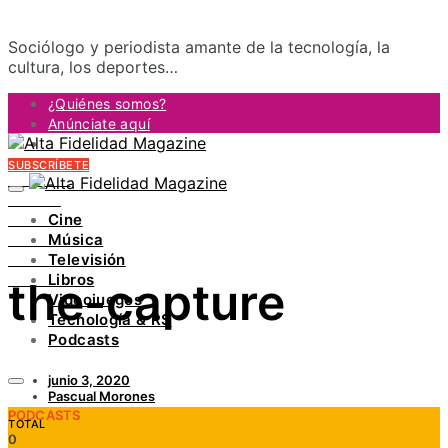
Sociólogo y periodista amante de la tecnología, la
cultura, los deportes…
¿Quiénes somos?
Anúnciate aquí
Contacto
SUBSCRÍBETE
FACEBOOK
TWITTER
Cine
INSTAGRAM
Música
PINTEREST
Televisión
YOUTUBE
Libros
the-capture
LINKEDIN
Videojuegos
Tecnología & RS
Podcasts
junio 3, 2020
Pascual Morones
PODCASTS
TOTAL
0