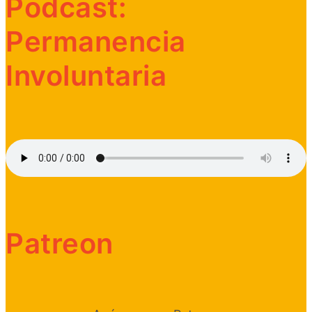
Podcast:
Permanencia
Involuntaria
Patreon