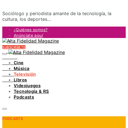
Sociólogo y periodista amante de la tecnología, la
cultura, los deportes…
¿Quiénes somos?
Anúnciate aquí
Contacto
SUBSCRÍBETE
FACEBOOK
TWITTER
Cine
INSTAGRAM
Música
PINTEREST
Televisión
YOUTUBE
Libros
LINKEDIN
Videojuegos
Tecnología & RS
Podcasts
PODCASTS