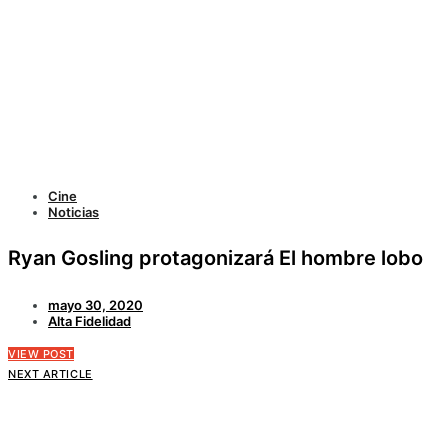
Cine
Noticias
Ryan Gosling protagonizará El hombre lobo
mayo 30, 2020
Alta Fidelidad
VIEW POST
NEXT ARTICLE