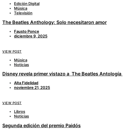
Edición Digital
Música
Televisión
The Beatles Anthology: Solo necesitaron amor
Fausto Ponce
diciembre 9, 2025
VIEW POST
Música
Noticias
Disney revela primer vistazo a The Beatles Antología
Alta Fidelidad
noviembre 21, 2025
VIEW POST
Libros
Noticias
Segunda edición del premio Paidós