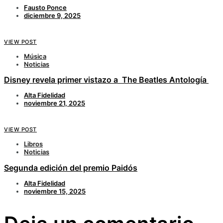
Fausto Ponce
diciembre 9, 2025
VIEW POST
Música
Noticias
Disney revela primer vistazo a The Beatles Antología
Alta Fidelidad
noviembre 21, 2025
VIEW POST
Libros
Noticias
Segunda edición del premio Paidós
Alta Fidelidad
noviembre 15, 2025