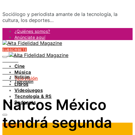
Sociólogo y periodista amante de la tecnología, la
cultura, los deportes…
¿Quiénes somos?
Anúnciate aquí
Contacto
SUBSCRÍBETE
FACEBOOK
TWITTER
Cine
INSTAGRAM
Música
PINTEREST
Noticias
Televisión
YOUTUBE
Televisión
Libros
LINKEDIN
Videojuegos
Tecnología & RS
Narcos México
Podcasts
tendrá segunda
PODCASTS