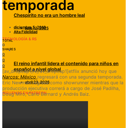
temporada
Chespirito no era un hombre leal
diciembre 5, 2018
julio 12, 2025
Alta Fidelidad
TECNOLOGÍA & RS
TOTAL
0
SHARES
0
0
El reino infantil lidera el contenido para niños en
0
español a nivel global
[av_dropcap1]N[/av_dropcap1]etflix anunció hoy que
Narcos: México
regresará con una segunda temporada.
Eric Newman regresa como showrunner mientras que la
abril 23, 2026
producción ejecutiva correrá a cargo de José Padilha,
SÍGUENOS EN PATREON
Doug Miro, Carlo Bernard y Andrés Baiz.