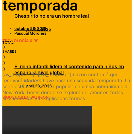
temporada
Chespirito no era un hombre leal
octubre 28, 2019
julio 12, 2025
Pascual Morones
TECNOLOGÍA & RS
TOTAL
0
SHARES
0
0
El reino infantil lidera el contenido para niños en
0
español a nivel global
[av_dropcap1]A[/av_dropcap1]mazon confirmó que
renovará
Modern Love
para una segunda temporada. La
serie está basada en la popular columna homónima del
abril 23, 2026
New York Times donde se exploran el amor en todas
SÍGUENOS EN PATREON
sus hermosas y complicadas formas.