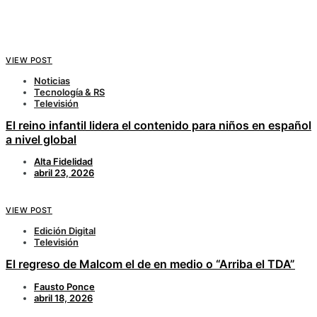
VIEW POST
Noticias
Tecnología & RS
Televisión
El reino infantil lidera el contenido para niños en español
a nivel global
Alta Fidelidad
abril 23, 2026
VIEW POST
Edición Digital
Televisión
El regreso de Malcom el de en medio o “Arriba el TDA”
Fausto Ponce
abril 18, 2026