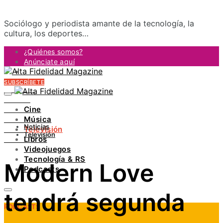
Sociólogo y periodista amante de la tecnología, la
cultura, los deportes…
¿Quiénes somos?
Anúnciate aquí
Contacto
SUBSCRÍBETE
FACEBOOK
TWITTER
Cine
INSTAGRAM
Música
PINTEREST
Noticias
Televisión
YOUTUBE
Televisión
Libros
LINKEDIN
Videojuegos
Tecnología & RS
Modern Love
Podcasts
tendrá segunda
PODCASTS